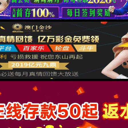
电
邮
地
下面填写你的联系信息，标有*的项目为